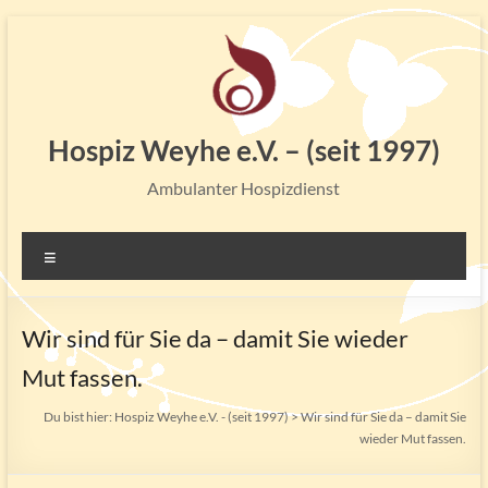
Zum
Inhalt
springen
Hospiz Weyhe e.V. – (seit 1997)
Ambulanter Hospizdienst
Menü
Wir sind für Sie da – damit Sie wieder
Mut fassen.
Du bist hier:
Hospiz Weyhe e.V. - (seit 1997)
>
Wir sind für Sie da – damit Sie
wieder Mut fassen.